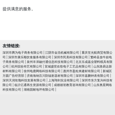
提供满意的服务。
友情链接:
深圳市腾为电子商务有限公司
|
江阴市金浩机械有限公司
|
重庆笠光航商贸有限公
司
|
深圳市康乐顺饮食服务有限公司
|
深圳市民美科技有限公司
|
繁峙县放牛娃电
子商务有限公司
|
泉州丰泽融付通信息科技有限公司
|
北京乐成嘉业塑料模具有限
公司
|
杭州缤纷布艺有限公司
|
宣城盛世欢歌电子工艺品有限公司
|
山东路易达新
材料有限公司
|
徐州电鹿网络科技有限公司
|
惠州市盈粒来建材有限公司
|
新城区
方圆广告经营部
|
济南海纳百川防辐射器材有限公司
|
深圳市嘉鹏钟表有限公司
|
深圳天润玫瑰科技发展有限公司
|
上海翔剑实业有限公司
|
深圳市东方复兴科技有
限公司
|
临沂亿通再生资源有限公司
|
成都彼初教育咨询有限公司
|
山东奥星网络
科技有限公司
|
湖南固耐地坪有限公司
|