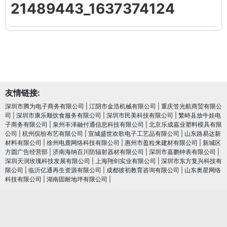
21489443_1637374124
友情链接:
深圳市腾为电子商务有限公司
|
江阴市金浩机械有限公司
|
重庆笠光航商贸有限公
司
|
深圳市康乐顺饮食服务有限公司
|
深圳市民美科技有限公司
|
繁峙县放牛娃电
子商务有限公司
|
泉州丰泽融付通信息科技有限公司
|
北京乐成嘉业塑料模具有限
公司
|
杭州缤纷布艺有限公司
|
宣城盛世欢歌电子工艺品有限公司
|
山东路易达新
材料有限公司
|
徐州电鹿网络科技有限公司
|
惠州市盈粒来建材有限公司
|
新城区
方圆广告经营部
|
济南海纳百川防辐射器材有限公司
|
深圳市嘉鹏钟表有限公司
|
深圳天润玫瑰科技发展有限公司
|
上海翔剑实业有限公司
|
深圳市东方复兴科技有
限公司
|
临沂亿通再生资源有限公司
|
成都彼初教育咨询有限公司
|
山东奥星网络
科技有限公司
|
湖南固耐地坪有限公司
|