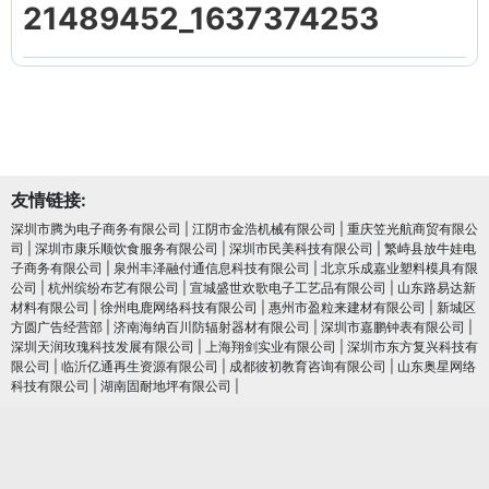
21489452_1637374253
友情链接:
深圳市腾为电子商务有限公司
|
江阴市金浩机械有限公司
|
重庆笠光航商贸有限公
司
|
深圳市康乐顺饮食服务有限公司
|
深圳市民美科技有限公司
|
繁峙县放牛娃电
子商务有限公司
|
泉州丰泽融付通信息科技有限公司
|
北京乐成嘉业塑料模具有限
公司
|
杭州缤纷布艺有限公司
|
宣城盛世欢歌电子工艺品有限公司
|
山东路易达新
材料有限公司
|
徐州电鹿网络科技有限公司
|
惠州市盈粒来建材有限公司
|
新城区
方圆广告经营部
|
济南海纳百川防辐射器材有限公司
|
深圳市嘉鹏钟表有限公司
|
深圳天润玫瑰科技发展有限公司
|
上海翔剑实业有限公司
|
深圳市东方复兴科技有
限公司
|
临沂亿通再生资源有限公司
|
成都彼初教育咨询有限公司
|
山东奥星网络
科技有限公司
|
湖南固耐地坪有限公司
|