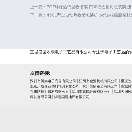
上一篇：
POF环保热低温收缩膜 口罩纸盒塑封包装膜 
下一篇：
450L型全自动热收缩包装机 pof热收缩膜塑
宣城盛世欢歌电子工艺品有限公司专注于电子工艺品的
友情链接:
深圳市腾为电子商务有限公司
|
江阴市金浩机械有限公司
|
重庆笠
北京乐成嘉业塑料模具有限公司
|
杭州缤纷布艺有限公司
|
宣城盛
百川防辐射器材有限公司
|
深圳市嘉鹏钟表有限公司
|
深圳天润玫
科技有限公司
|
湖南固耐地坪有限公司
|